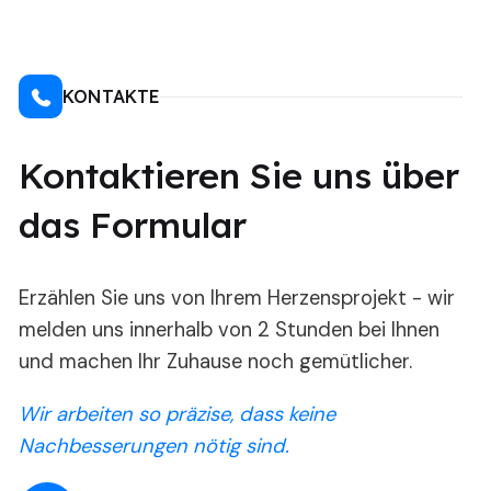
In vielen Fällen: ja. Unsere Arbeitsweise ist
leise, sauber und gut planbar. Wir sprechen
den Ablauf vorher mit Ihnen ab. Falls
KONTAKTE
größere Umbauten anstehen, helfen wir bei
der Organisation oder Übergangslösungen.
Kontaktieren Sie uns über
das Formular
Erzählen Sie uns von Ihrem Herzensprojekt - wir
melden uns innerhalb von 2 Stunden bei Ihnen
und machen Ihr Zuhause noch gemütlicher.
Wir arbeiten so präzise, dass keine
Nachbesserungen nötig sind.