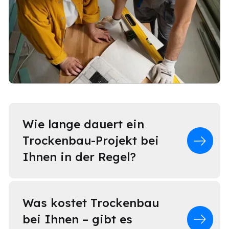
Wie lange dauert ein
Trockenbau-Projekt bei
Ihnen in der Regel?
Die Dauer hängt vom Umfang und der
Was kostet Trockenbau
Raumgröße ab. Kleine Projekte wie einzelne
bei Ihnen – gibt es
Trennwände oder Decken erledigen wir oft