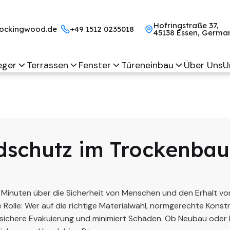
Hofringstraße 37,
ockingwood.de
+49 1512 0235018
45138 Essen, Germa
eger
Terrassen
Fenster
Türeneinbau
Über Uns
U
dschutz im Trockenbau 
 Minuten über die Sicherheit von Menschen und den Erhalt v
 Rolle: Wer auf die richtige Materialwahl, normgerechte Konst
e sichere Evakuierung und minimiert Schäden. Ob Neubau oder