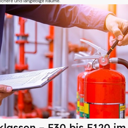
sichere und langlebige Räume.
assen – F30 bis F120 im